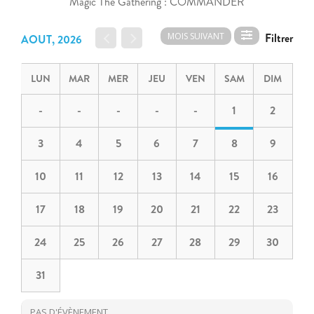
Magic The Gathering : COMMANDER
MOIS SUIVANT
AOUT, 2026
LUN
MAR
MER
JEU
VEN
SAM
DIM
-
-
-
-
-
1
2
3
4
5
6
7
8
9
10
11
12
13
14
15
16
17
18
19
20
21
22
23
24
25
26
27
28
29
30
31
PAS D'ÉVÈNEMENT