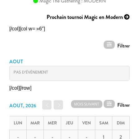
Magic The Gathering : MODERN
Prochain tournoi Magic en Modern
[/col][col w= »6″]
AOUT
PAS D'ÉVÈNEMENT
[/col][/row]
MOIS SUIVANT
AOUT, 2026
LUN
MAR
MER
JEU
VEN
SAM
DIM
-
-
-
-
-
1
2