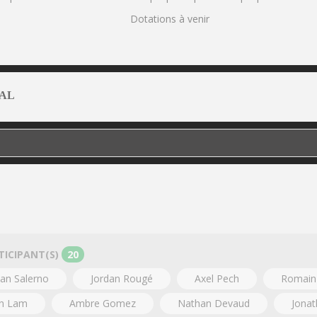
Dotations à venir
AL
TICIPANT(S)
20
an Salerno
Jordan Rougé
Axel Pech
Romain
in Lam
Ambre Gomez
Nathan Devaud
Jona