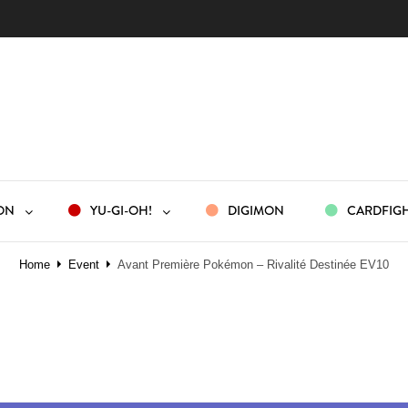
ON
YU-GI-OH!
DIGIMON
CARDFIGH
Home
Event
Avant Première Pokémon – Rivalité Destinée EV10