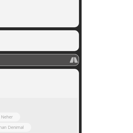
 Neher
than Denimal