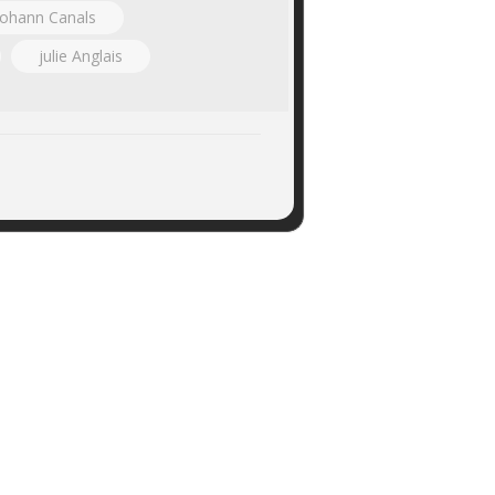
johann Canals
julie Anglais