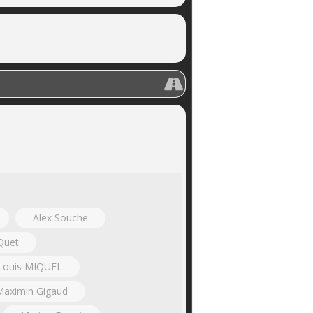
Alex Souche
 Quet
Louis MIQUEL
Maximin Gigaud