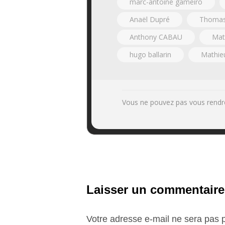
marc-antoine gameiro
Anaël Dupré
Thomas 
Anthony CABAU
Mat
hugo ballarin
Mathieu
Vous ne pouvez pas vous rendr
Laisser un commentaire
Votre adresse e-mail ne sera pas p