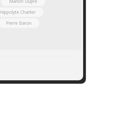
Marion Dupré
Hippolyte Charlier
Pierre Baron