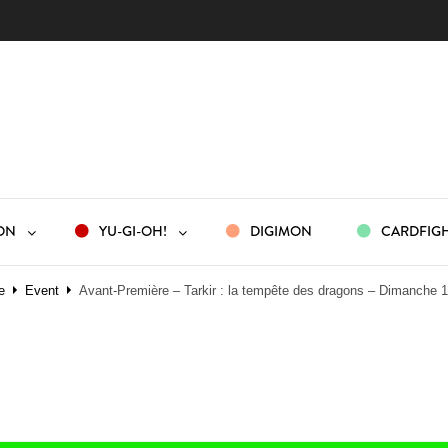
ON
YU-GI-OH!
DIGIMON
CARDFIGH
e
Event
Avant-Première – Tarkir : la tempête des dragons – Dimanche 