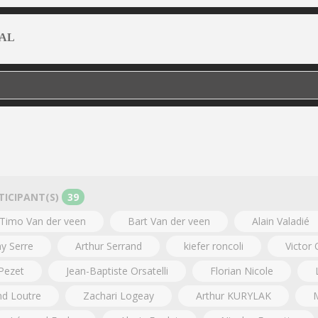
AL
TICIPANT(S)
39
Timo Van der veen
Bart Van der veen
Alain Valadié
y Serre
Arthur Serrand
kiefer roncoli
Victor
Pezet
Jean-Baptiste Orsatelli
Florian Nicole
d Loutre
Zachari Logeay
Arthur KURYLAK