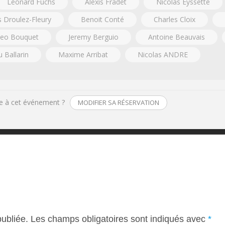
Léonard Fuchs
Alexis Fradet
Nicolas Eyssette
Droulez-Fleury
Benoit Conté
Charles Cloix
eo Bouquet
Jeremy Berguio
Antoine Beauvais
 Ballarin
Maxime Arribat
Nicolas ANDRE
e à cet événement ?
MODIFIER SA RÉSERVATION
ubliée.
Les champs obligatoires sont indiqués avec
*