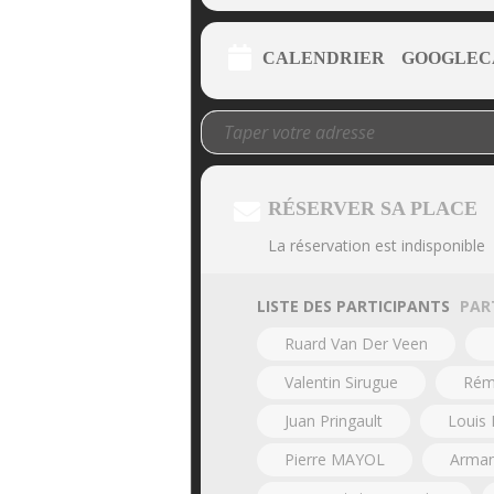
CALENDRIER
GOOGLEC
RÉSERVER SA PLACE
La réservation est indisponible
LISTE DES PARTICIPANTS
PAR
Ruard Van Der Veen
Valentin Sirugue
Rém
Juan Pringault
Louis 
Pierre MAYOL
Arman