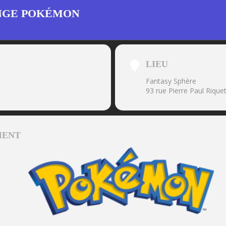
NGE POKÉMON
LIEU
Fantasy Sphère
93 rue Pierre Paul Riqu
MENT