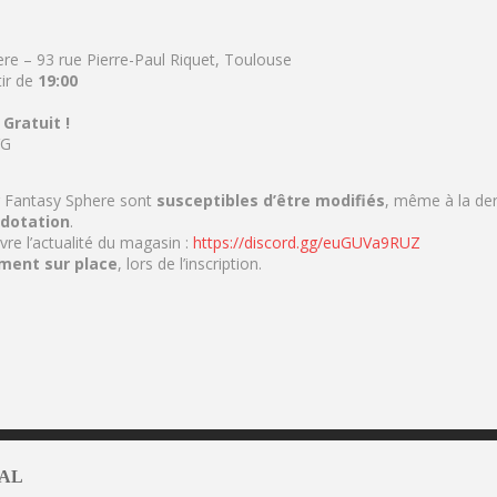
re – 93 rue Pierre-Paul Riquet, Toulouse
ir de
19:00
:
Gratuit !
VG
r Fantasy Sphere sont
susceptibles d’être modifiés
, même à la der
 dotation
.
vre l’actualité du magasin :
https://discord.gg/euGUVa9RUZ
ment sur place
, lors de l’inscription.
AL