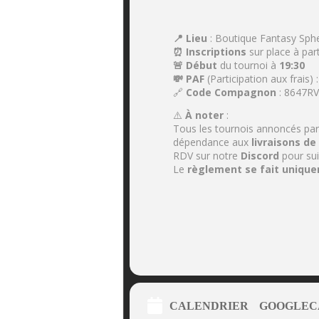
📍 Lieu
: Boutique Fantasy Sphe
⏰ Inscriptions
sur place à part
🚨 Début
du tournoi à
19:30
💸 PAF
(Participation aux frais) 
🔗
Code Compagnon
: 8647R
⚠️
À noter
:
Tous les tournois annoncés pa
dépendance aux
livraisons de
RDV sur notre
Discord
pour sui
Le
règlement se fait unique
CALENDRIER
GOOGLEC