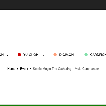
ON
YU-GI-OH!
DIGIMON
CARDFIGH
Home
Event
Soirée Magic The Gathering – Multi Commander