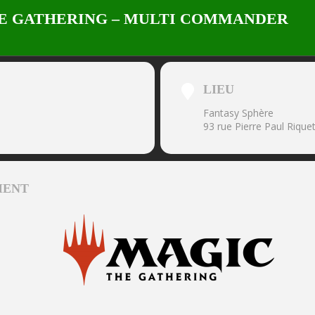
HE GATHERING – MULTI COMMANDER
LIEU
Fantasy Sphère
93 rue Pierre Paul Riqu
MENT