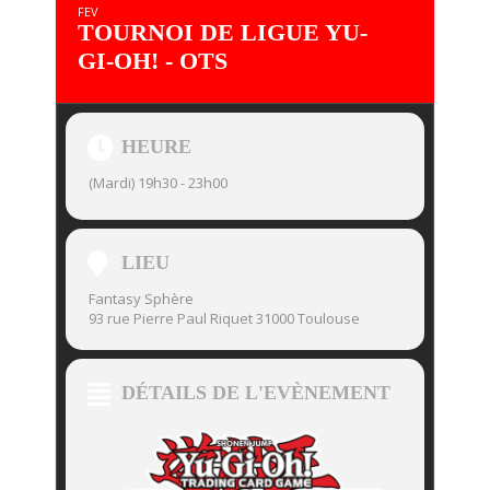
FEV
TOURNOI DE LIGUE YU-
GI-OH! - OTS
HEURE
(Mardi) 19h30 - 23h00
LIEU
Fantasy Sphère
93 rue Pierre Paul Riquet 31000 Toulouse
DÉTAILS DE L'EVÈNEMENT