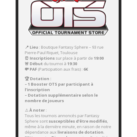
📍 Lieu
: Boutique Fantasy Sphere – 93 rue
Pierre-Paul Riquet, Toulouse
⏰ Inscriptions
sur place à partir de
19:00
🚨 Début
du tournoi à
19:30
💸 PAF
(Participation aux frais) :
6€
🏆 Dotation :
– 1 Booster OTS par participant à
l’inscription
– Dotation supplémentaire selon le
nombre de joueurs
⚠️
À noter
:
Tous les tournois annoncés par Fantasy
Sphere sont
susceptibles d’être modifiés
,
même à la dernière minute, en raison de notre
dépendance aux
livraisons de dotation
.