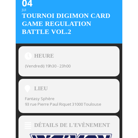
04
JUI
TOURNOI DIGIMON CARD
GAME REGULATION
BATTLE VOL.2
HEURE
(Vendredi) 19h30 - 23h00
LIEU
Fantasy Sphère
93 rue Pierre Paul Riquet 31000 Toulouse
DÉTAILS DE L'EVÈNEMENT