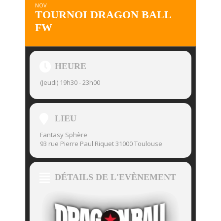
NOV
TOURNOI DRAGON BALL
FW
HEURE
(Jeudi) 19h30 - 23h00
LIEU
Fantasy Sphère
93 rue Pierre Paul Riquet 31000 Toulouse
DÉTAILS DE L'EVÈNEMENT