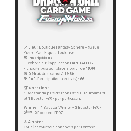
📍 Lieu
: Boutique Fantasy Sphere – 93 rue
Pierre-Paul Riquet, Toulouse
⏰ Inscriptions :
–
D’abord sur l’application
BANDAITCG+
– Ensuite puis sur place à partir de
19:00
🚨 Début
du tournoi à
19:30
💸 PAF
(Participation aux frais) :
6
€
🏆 Dotation :
1
Booster de participation Official Tournament
et
1
Booster FB07 par participant
Winner
:
1
Booster Winner +
3
Booster FB07
ème
2
:
2
Boosters FB07
⚠️
À noter
:
Tous les tournois annoncés par Fantasy