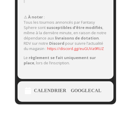
⚠️
À noter
:
Tous les tournois annoncés par Fantasy
Sphere sont
susceptibles d’être modifiés
,
même à la dernière minute, en raison de notre
dépendance aux
livraisons de dotation
.
RDV sur notre
Discord
pour suivre l’actualité
du magasin :
https://discord.gg/euGUVa9RUZ
Le
règlement se fait uniquement sur
place
, lors de l’inscription.
CALENDRIER
GOOGLECAL