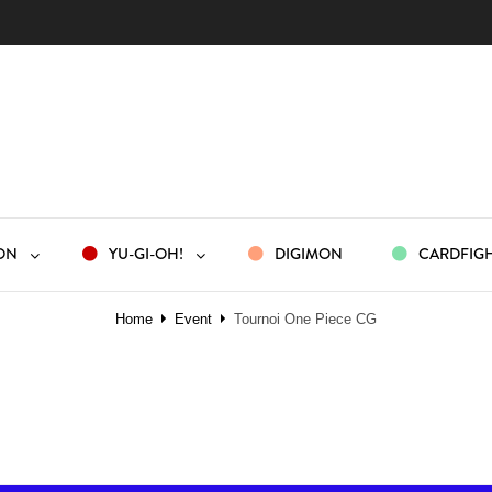
ON
YU-GI-OH!
DIGIMON
CARDFIGH
Home
Event
Tournoi One Piece CG