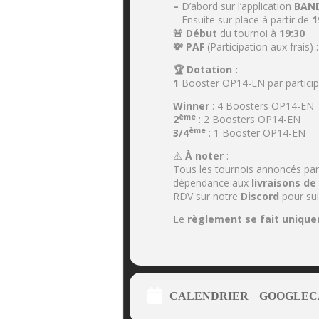
–
D’abord sur l’application
BAN
– Ensuite sur place à partir de
1
🚨 Début
du tournoi à
19:30
💸 PAF
(Participation aux frais) 
🏆 Dotation :
1
Booster OP14-EN par particip
Winner
: 4 Boosters OP14-EN
ème
2
: 2 Boosters OP14-EN
ème
3/4
: 1 Booster OP14-EN
⚠️
À noter
:
Tous les tournois annoncés pa
dépendance aux
livraisons de
RDV sur notre
Discord
pour sui
Le
règlement se fait unique
CALENDRIER
GOOGLEC