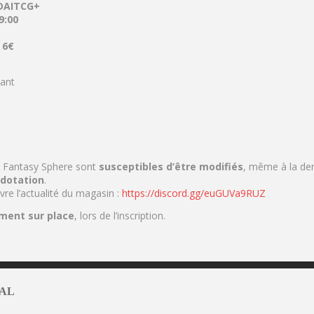
DAITCG+
9:00
:
6
€
ant
r Fantasy Sphere sont
susceptibles d’être modifiés
, même à la der
 dotation
.
vre l’actualité du magasin :
https://discord.gg/euGUVa9RUZ
ment sur place
, lors de l’inscription.
AL