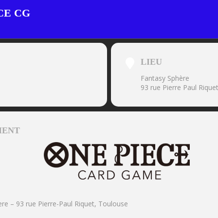
CE CG
LIEU
Fantasy Sphère
93 rue Pierre Paul Riqu
MENT
re – 93 rue Pierre-Paul Riquet, Toulouse