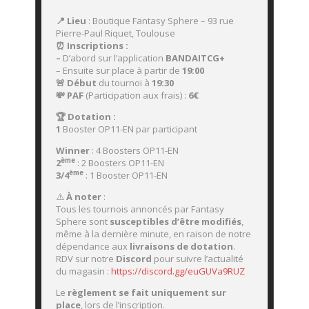
📍 Lieu
: Boutique Fantasy Sphere – 93 rue
Pierre-Paul Riquet, Toulouse
⏰ Inscriptions :
–
D’abord sur l’application
BANDAITCG+
– Ensuite sur place à partir de
19:00
🚨 Début
du tournoi à
19:30
💸 PAF
(Participation aux frais) :
6
€
🏆 Dotation :
1
Booster OP11-EN par participant
Winner
: 4 Boosters OP11-EN
ème
2
: 2 Boosters OP11-EN
ème
3/4
: 1 Booster OP11-EN
⚠️
À noter
:
Tous les tournois annoncés par Fantasy
Sphere sont
susceptibles d’être modifiés
,
même à la dernière minute, en raison de notre
dépendance aux
livraisons de dotation
.
RDV sur notre
Discord
pour suivre l’actualité
du magasin :
https://discord.gg/euGUVa9RUZ
Le
règlement se fait uniquement sur
place
, lors de l’inscription.