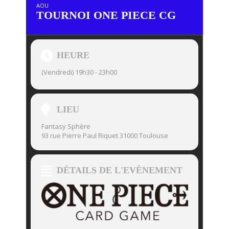
AOU
TOURNOI ONE PIECE CG
HEURE
(Vendredi) 19h30 - 23h00
LIEU
Fantasy Sphère
93 rue Pierre Paul Riquet 31000 Toulouse
DÉTAILS DE L'EVÈNEMENT