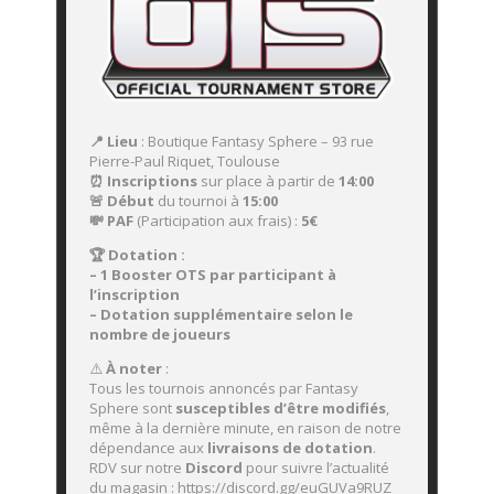
📍 Lieu
: Boutique Fantasy Sphere – 93 rue
Pierre-Paul Riquet, Toulouse
⏰ Inscriptions
sur place à partir de
14:00
🚨 Début
du tournoi à
15:00
💸 PAF
(Participation aux frais) :
5
€
🏆 Dotation :
– 1 Booster OTS par participant à
l’inscription
– Dotation supplémentaire selon le
nombre de joueurs
⚠️
À noter
:
Tous les tournois annoncés par Fantasy
Sphere sont
susceptibles d’être modifiés
,
même à la dernière minute, en raison de notre
dépendance aux
livraisons de dotation
.
RDV sur notre
Discord
pour suivre l’actualité
du magasin : https://discord.gg/euGUVa9RUZ