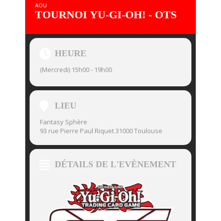
AOU
TOURNOI YU-GI-OH! - OTS
HEURE
(Mercredi) 15h00 - 19h00
LIEU
Fantasy Sphère
93 rue Pierre Paul Riquet 31000 Toulouse
DÉTAILS DE L'EVÈNEMENT