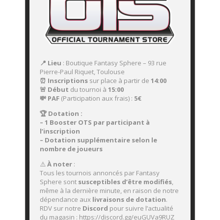
📍 Lieu
: Boutique Fantasy Sphere – 93 rue
Pierre-Paul Riquet, Toulouse
⏰ Inscriptions
sur place à partir de
14:00
🚨 Début
du tournoi à
15:00
💸 PAF
(Participation aux frais) :
5
€
🏆 Dotation :
– 1 Booster OTS par participant à
l’inscription
– Dotation supplémentaire selon le
nombre de joueurs
⚠️
À noter
:
Tous les tournois annoncés par Fantasy
Sphere sont
susceptibles d’être modifiés
,
même à la dernière minute, en raison de notre
dépendance aux
livraisons de dotation
.
RDV sur notre
Discord
pour suivre l’actualité
du magasin : https://discord.gg/euGUVa9RUZ