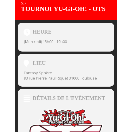
SEP
TOURNOI YU-GI-OH! - OTS
HEURE
(Mercredi) 15h00 - 19h00
LIEU
Fantasy Sphère
93 rue Pierre Paul Riquet 31000 Toulouse
DÉTAILS DE L'EVÈNEMENT