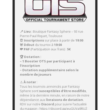
📍 Lieu
: Boutique Fantasy Sphere – 93 rue
Pierre-Paul Riquet, Toulouse
⏰ Inscriptions
sur place à partir de
19:00
🚨 Début
du tournoi à
19:00
💸 PAF
(Participation aux frais) :
5
€
🏆 Dotation :
– 1 Booster OTS par participant à
l’inscription
– Dotation supplémentaire selon le
nombre de joueurs
⚠️
À noter
:
Tous les tournois annoncés par Fantasy
Sphere sont
susceptibles d’être modifiés
,
même à la dernière minute, en raison de notre
dépendance aux
livraisons de dotation
.
RDV sur notre
Discord
pour suivre l’actualité
du magasin : https://discord.gg/euGUVa9RUZ