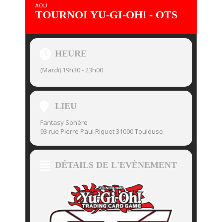
AOU
TOURNOI YU-GI-OH! - OTS
HEURE
(Mardi) 19h30 - 23h00
LIEU
Fantasy Sphère
93 rue Pierre Paul Riquet 31000 Toulouse
DÉTAILS DE L'EVÈNEMENT